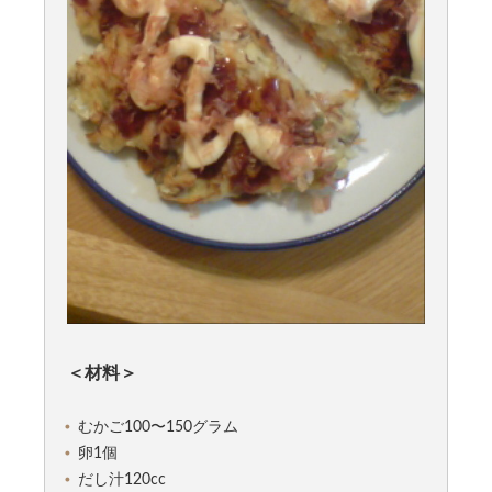
＜材料＞
むかご100〜150グラム
卵1個
だし汁120cc