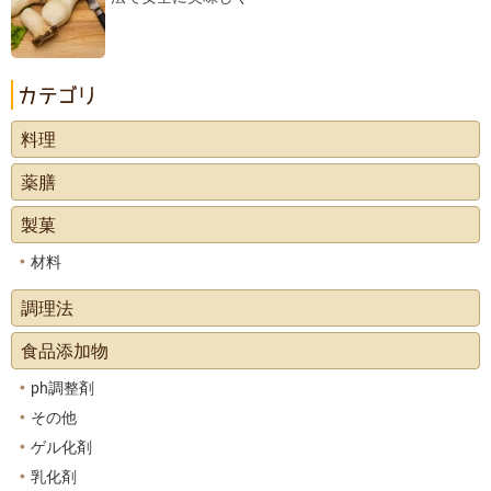
料理
薬膳
製菓
材料
調理法
食品添加物
ph調整剤
その他
ゲル化剤
乳化剤