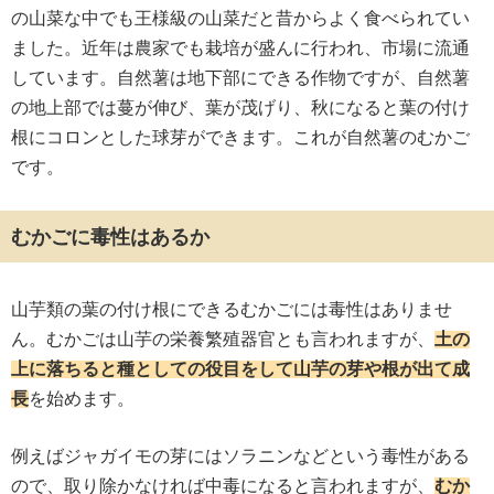
の山菜な中でも王様級の山菜だと昔からよく食べられてい
ました。近年は農家でも栽培が盛んに行われ、市場に流通
しています。自然薯は地下部にできる作物ですが、自然薯
の地上部では蔓が伸び、葉が茂げり、秋になると葉の付け
根にコロンとした球芽ができます。これが自然薯のむかご
です。
むかごに毒性はあるか
山芋類の葉の付け根にできるむかごには毒性はありませ
ん。むかごは山芋の栄養繁殖器官とも言われますが、
土の
上に落ちると種としての役目をして山芋の芽や根が出て成
長
を始めます。
例えばジャガイモの芽にはソラニンなどという毒性がある
ので、取り除かなければ中毒になると言われますが、
むか