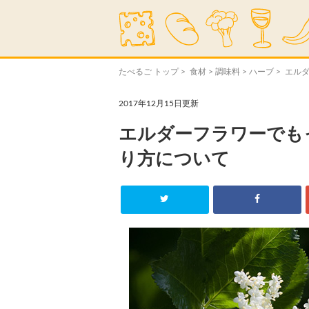
たべるご トップ
>
食材
>
調味料
>
ハーブ
> エル
2017年12月15日更新
エルダーフラワーでも
り方について