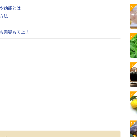
や効能とは
方法
も美容も向上！