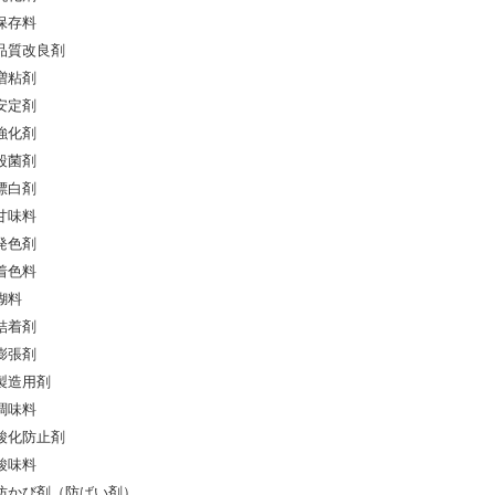
保存料
品質改良剤
増粘剤
安定剤
強化剤
殺菌剤
漂白剤
甘味料
発色剤
着色料
糊料
結着剤
膨張剤
製造用剤
調味料
酸化防止剤
酸味料
防かび剤（防ばい剤）