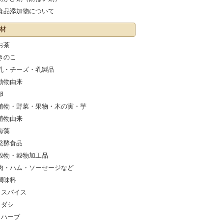
食品添加物について
材
お茶
きのこ
乳・チーズ・乳製品
動物由来
卵
植物・野菜・果物・木の実・芋
植物由来
海藻
発酵食品
穀物・穀物加工品
肉・ハム・ソーセージなど
調味料
スパイス
ダシ
ハーブ