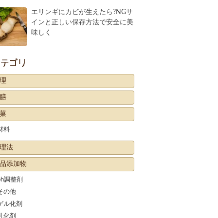
エリンギにカビが生えたら?NGサ
インと正しい保存方法で安全に美
味しく
カテゴリー
理
膳
菓
材料
理法
品添加物
ph調整剤
その他
ゲル化剤
乳化剤