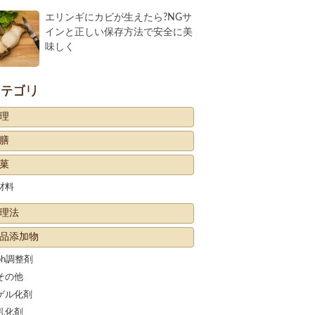
エリンギにカビが生えたら?NGサ
インと正しい保存方法で安全に美
味しく
カテゴリー
理
膳
菓
材料
理法
品添加物
ph調整剤
その他
ゲル化剤
乳化剤