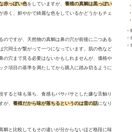
な赤っぽい色
をしていますが、
養殖の真鯛は黒っぽい
が赤く、鮮やかで綺麗な色をしているかどうかもチェ
るのですが、天然物の真鯛は鼻の穴が前後に二つある
は穴同士が繋がって一つになっています。肌の色など
鼻の穴まで見る必要はないかもしれませんが、価格や
ック項目の基準を満たしてから購入に踏み切るように
較すると味も落ち、食感もパサパサとした嫌な舌触り
すが、
養殖だから味が落ちるというのは昔の話
になり
真鯛と比較してもその違いが分からないほど格段に味