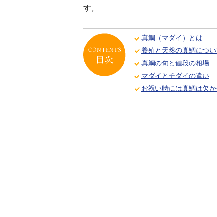
す。
真鯛（マダイ）とは
養殖と天然の真鯛につい
真鯛の旬と値段の相場
マダイとチダイの違い
お祝い時には真鯛は欠か