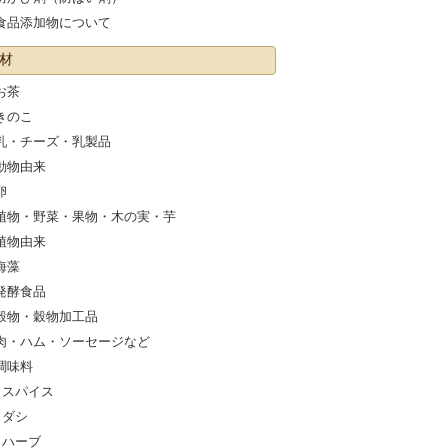
食品添加物について
材
お茶
きのこ
乳・チーズ・乳製品
動物由来
卵
植物・野菜・果物・木の実・芋
植物由来
海藻
発酵食品
穀物・穀物加工品
肉・ハム・ソーセージなど
調味料
スパイス
ダシ
ハーブ