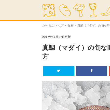
たべるご トップ
>
食材
> 真鯛（マダイ）の旬な
2017年11月27日更新
真鯛（マダイ）の旬な
方