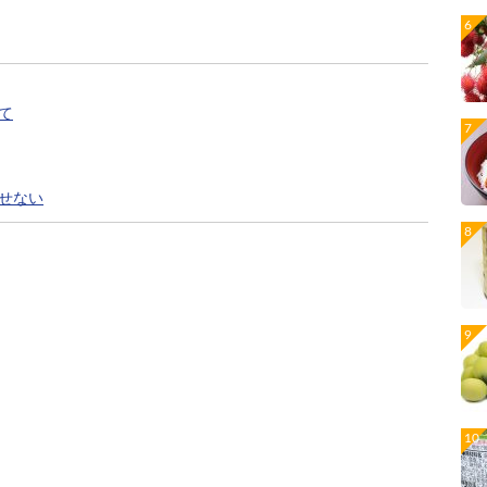
て
せない