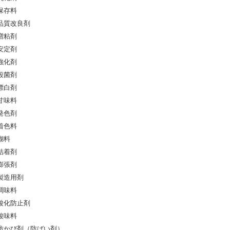
保存料
品質改良剤
増粘剤
安定剤
強化剤
殺菌剤
漂白剤
甘味料
発色剤
着色料
糊料
結着剤
膨張剤
製造用剤
調味料
酸化防止剤
酸味料
防かび剤（防ばい剤）