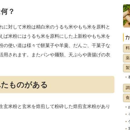
は何？
れに対して米粉は精白米のうるち米やもち米を原料と
えば米粉にはうるち米を原料にした上新粉やもち米を
粉の使い道は様々で餅菓子や羊羹、だんご、干菓子な
料
活用されます。またパンや麺類、天ぷらや唐揚げの衣
薬
製
れたものがある
調
食
生玄米粉と玄米を焙煎して粉砕した焙煎玄米粉があり