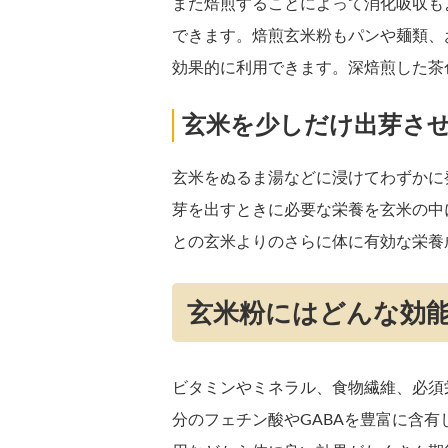
また焙煎することによって消化吸収も
できます。焙煎玄米粉もパンや麺類、
効果的に利用できます。深焙煎した茶
玄米を少しだけ出芽さ
玄米をぬるま湯などに浸けてわずかに
芽を出すときに必要な栄養を玄米の中
との玄米よりのさらに体に有効な栄養
玄米粉にはどんな効
ビタミンやミネラル、食物繊維、必須
分のフェチン酸やGABAを豊富に含