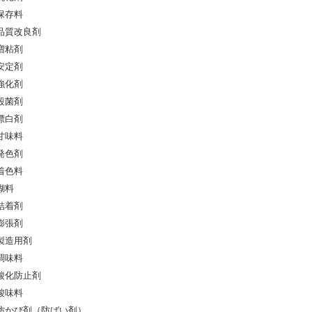
保存料
品質改良剤
増粘剤
安定剤
強化剤
殺菌剤
漂白剤
甘味料
発色剤
着色料
糊料
結着剤
膨張剤
製造用剤
調味料
酸化防止剤
酸味料
防かび剤（防ばい剤）