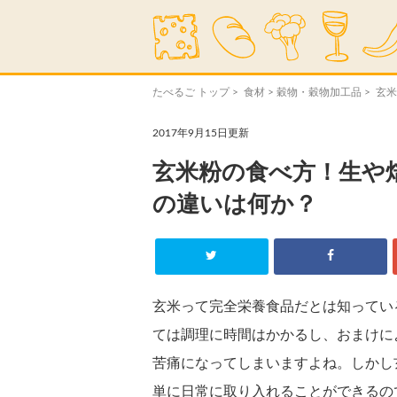
たべるご トップ
>
食材
>
穀物・穀物加工品
> 玄
2017年9月15日更新
玄米粉の食べ方！生や
の違いは何か？
玄米って完全栄養食品だとは知ってい
ては調理に時間はかかるし、おまけに
苦痛になってしまいますよね。しかし
単に日常に取り入れることができるの