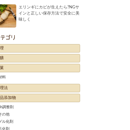
エリンギにカビが生えたら?NGサ
インと正しい保存方法で安全に美
味しく
カテゴリー
理
膳
菓
材料
理法
品添加物
ph調整剤
その他
ゲル化剤
乳化剤