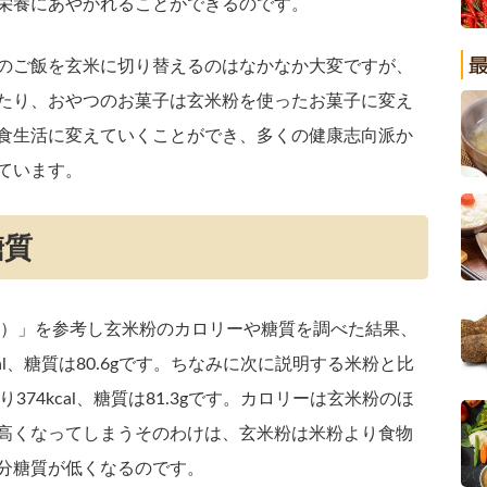
栄養にあやかれることができるのです。
のご飯を玄米に切り替えるのはなかなか大変ですが、
たり、おやつのお菓子は玄米粉を使ったお菓子に変え
食生活に変えていくことができ、多くの健康志向派か
ています。
糖質
七訂）」を参考し玄米粉のカロリーや糖質を調べた結果、
cal、糖質は80.6gです。ちなみに次に説明する米粉と比
374kcal、糖質は81.3gです。カロリーは玄米粉のほ
高くなってしまうそのわけは、玄米粉は米粉より食物
分糖質が低くなるのです。