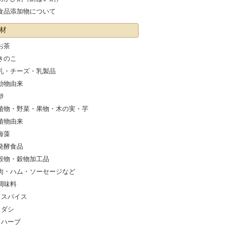
食品添加物について
材
お茶
きのこ
乳・チーズ・乳製品
動物由来
卵
植物・野菜・果物・木の実・芋
植物由来
海藻
発酵食品
穀物・穀物加工品
肉・ハム・ソーセージなど
調味料
スパイス
ダシ
ハーブ