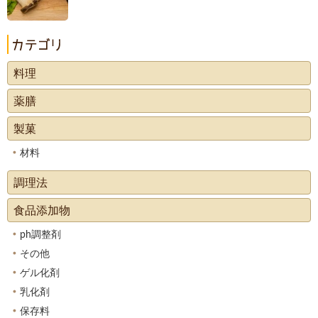
料理
薬膳
製菓
材料
調理法
食品添加物
ph調整剤
その他
ゲル化剤
乳化剤
保存料