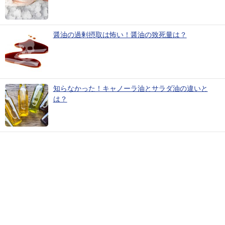
醤油の過剰摂取は怖い！醤油の致死量は？
知らなかった！キャノーラ油とサラダ油の違いと
は？