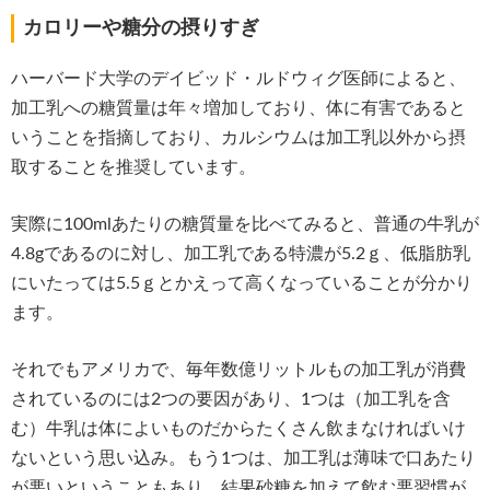
カロリーや糖分の摂りすぎ
ハーバード大学のデイビッド・ルドウィグ医師によると、
加工乳への糖質量は年々増加しており、体に有害であると
いうことを指摘しており、カルシウムは加工乳以外から摂
取することを推奨しています。
実際に100mlあたりの糖質量を比べてみると、普通の牛乳が
4.8gであるのに対し、加工乳である特濃が5.2ｇ、低脂肪乳
にいたっては5.5ｇとかえって高くなっていることが分かり
ます。
それでもアメリカで、毎年数億リットルもの加工乳が消費
されているのには2つの要因があり、1つは（加工乳を含
む）牛乳は体によいものだからたくさん飲まなければいけ
ないという思い込み。もう1つは、加工乳は薄味で口あたり
が悪いということもあり、結果砂糖を加えて飲む悪習慣が