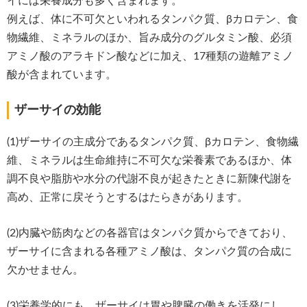
イには栄養成分も多く含まれます。
例えば、体に不可欠といわれるタンパク質、βカロテン、食
物繊維、ミネラルのほか、旨み成分のグルタミン酸、必須
アミノ酸のアラキドン酸などに加え、17種類の遊離アミノ
酸が含まれています。
ザーサイの効能
(1)ザーサイの主成分であるタンパク質、βカロテン、食物繊
維、ミネラルは生命維持に不可欠な栄養素であるほか、体
調不良や脂肪や水分の代謝不良が起きたときに新陳代謝を
高め、正常に戻そうとするはたらきがあります。
(2)内臓や筋肉などの各器官はタンパク質からできており、
ザーサイに含まれる各種アミノ酸は、タンパク質の合成に
欠かせません。
(3)栄養学的にも、ザーサイは胃や脾臓の働きを活発にし、