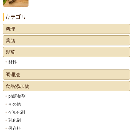
料理
薬膳
製菓
材料
調理法
食品添加物
ph調整剤
その他
ゲル化剤
乳化剤
保存料