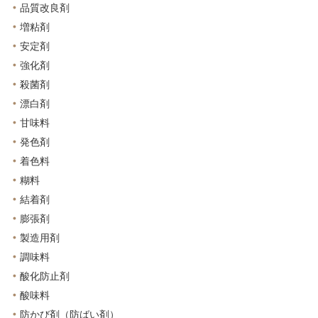
品質改良剤
増粘剤
安定剤
強化剤
殺菌剤
漂白剤
甘味料
発色剤
着色料
糊料
結着剤
膨張剤
製造用剤
調味料
酸化防止剤
酸味料
防かび剤（防ばい剤）