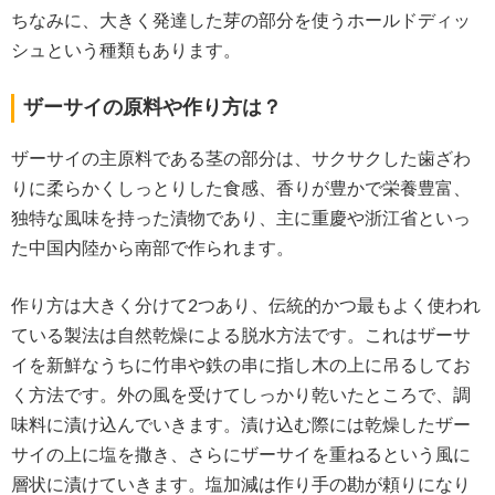
ちなみに、大きく発達した芽の部分を使うホールドディッ
シュという種類もあります。
ザーサイの原料や作り方は？
ザーサイの主原料である茎の部分は、サクサクした歯ざわ
りに柔らかくしっとりした食感、香りが豊かで栄養豊富、
独特な風味を持った漬物であり、主に重慶や浙江省といっ
た中国内陸から南部で作られます。
作り方は大きく分けて2つあり、伝統的かつ最もよく使われ
ている製法は自然乾燥による脱水方法です。これはザーサ
イを新鮮なうちに竹串や鉄の串に指し木の上に吊るしてお
く方法です。外の風を受けてしっかり乾いたところで、調
味料に漬け込んでいきます。漬け込む際には乾燥したザー
サイの上に塩を撒き、さらにザーサイを重ねるという風に
層状に漬けていきます。塩加減は作り手の勘が頼りになり