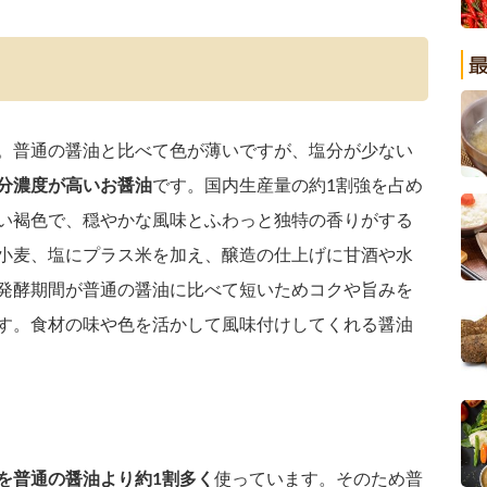
。普通の醤油と比べて色が薄いですが、塩分が少ない
分濃度が高いお醤油
です。国内生産量の約1割強を占め
い褐色で、穏やかな風味とふわっと独特の香りがする
小麦、塩にプラス米を加え、醸造の仕上げに甘酒や水
発酵期間が普通の醤油に比べて短いためコクや旨みを
す。食材の味や色を活かして風味付けしてくれる醤油
？
を普通の醤油より約1割多く
使っています。そのため普