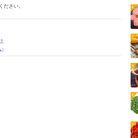
ください。
？
い