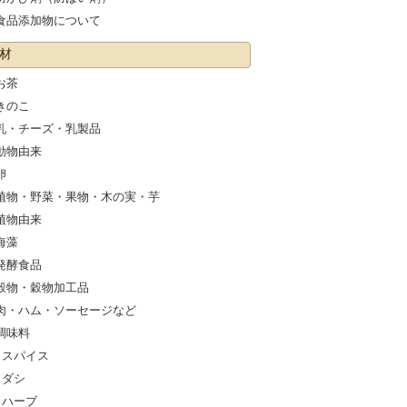
食品添加物について
材
お茶
きのこ
乳・チーズ・乳製品
動物由来
卵
植物・野菜・果物・木の実・芋
植物由来
海藻
発酵食品
穀物・穀物加工品
肉・ハム・ソーセージなど
調味料
スパイス
ダシ
ハーブ