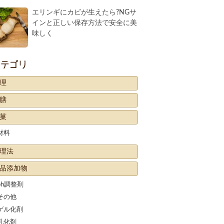
エリンギにカビが生えたら?NGサ
インと正しい保存方法で安全に美
味しく
カテゴリー
理
膳
菓
材料
理法
品添加物
ph調整剤
その他
ゲル化剤
乳化剤