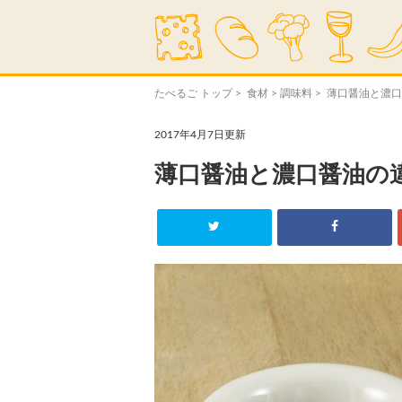
たべるご トップ
>
食材
>
調味料
> 薄口醤油と濃
2017年4月7日更新
薄口醤油と濃口醤油の