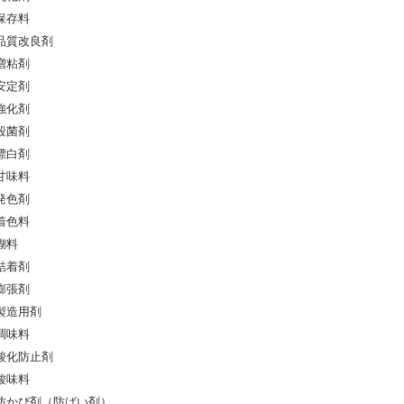
保存料
品質改良剤
増粘剤
安定剤
強化剤
殺菌剤
漂白剤
甘味料
発色剤
着色料
糊料
結着剤
膨張剤
製造用剤
調味料
酸化防止剤
酸味料
防かび剤（防ばい剤）