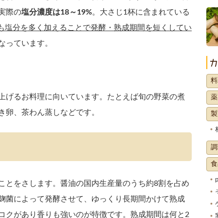
実際の
塩分濃度は18～19%
。大さじ1杯に含まれている
も塩分を多く加えることで発酵・熟成期間を短くしてい
なっています。
料
上げるお料理に向いています。たとえば旬の野菜の煮
薬
き卵、茶わん蒸しなどです。
製
調
食
ことをさします。醤油の国内生産量のうち約8割を占め
麹菌によって発酵させて、ゆっくり長期間かけて熟成
コクがあり香りも強いのが特徴です。熟成期間は何と2