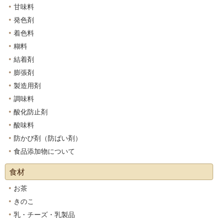
甘味料
発色剤
着色料
糊料
結着剤
膨張剤
製造用剤
調味料
酸化防止剤
酸味料
防かび剤（防ばい剤）
食品添加物について
食材
お茶
きのこ
乳・チーズ・乳製品