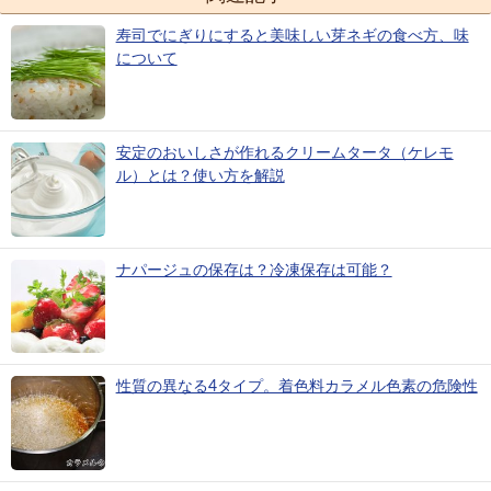
寿司でにぎりにすると美味しい芽ネギの食べ方、味
について
安定のおいしさが作れるクリームタータ（ケレモ
ル）とは？使い方を解説
ナパージュの保存は？冷凍保存は可能？
性質の異なる4タイプ。着色料カラメル色素の危険性