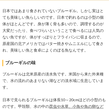
日本ではあまり食されていないブルーギル。しかし実はと
ても美味しい魚らしいのです。日本で釣れるのは小型の個
体がほとんどです。身が薄く骨も多いので、調理するのが
大変だったり、食べづらいということで食べるには人気の
ない魚ですが、体がすっぽりとフライパンに収まるので、
原産国の北アメリカではバター焼きやムニエルにして食さ
れ、美味しい魚と食卓によくのぼる魚なんです。
ブルーギルの味
ブルーギルは北米原産の淡水魚です。米国から来た外来種
で、水の流れのあまりない湖などの淡水域に生息していま
す。
日本で見られるブルーギルは体長10～20cmほどの小型のも
のです。甲殻類、水の中の
昆虫や水草、小魚や魚の卵など