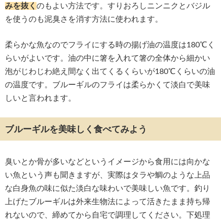
みを抜く
のもよい方法です。すりおろしニンニクとバジル
を使うのも泥臭さを消す方法に使われます。
柔らかな魚なのでフライにする時の揚げ油の温度は180℃く
らいがよいです。油の中に箸を入れて箸の全体から細かい
泡がじわじわ絶え間なく出てくるくらいが180℃くらいの油
の温度です。ブルーギルのフライは柔らかくて淡白で美味
しいと言われます。
ブルーギルを美味しく食べてみよう
臭いとか骨が多いなどというイメージから食用には向かな
い魚という声も聞きますが、実際はタラや鯛のような上品
な白身魚の味に似た淡白な味わいで美味しい魚です。釣り
上げたブルーギルは外来生物法によって活きたまま持ち帰
れないので、締めてから自宅で調理してください。下処理