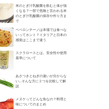
米のとぎ汁乳酸菌を飲むと体が強
くなる？一部で危険と言われる米
のとぎ汁乳酸菌の保存や作り方ま
で
ペペロンチーノは本場では食べな
いってホント？イタリアと日本の
感覚はここまで違う
スクラロースとは。安全性や使用
基準について
あさつきとねぎの違いが分からな
い…そんな方に２つを比較して解
説
メヌケってどんな魚なの？料理と
味についてのまとめ