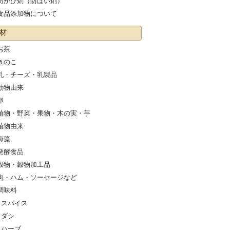
防かび剤（防ばい剤）
食品添加物について
材
お茶
きのこ
乳・チーズ・乳製品
動物由来
卵
植物・野菜・果物・木の実・芋
植物由来
海藻
発酵食品
穀物・穀物加工品
肉・ハム・ソーセージなど
調味料
スパイス
ダシ
ハーブ