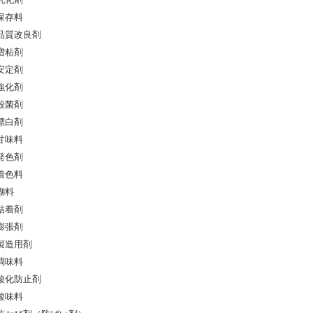
乳化剤
保存料
品質改良剤
増粘剤
安定剤
強化剤
殺菌剤
漂白剤
甘味料
発色剤
着色料
糊料
結着剤
膨張剤
製造用剤
調味料
酸化防止剤
酸味料