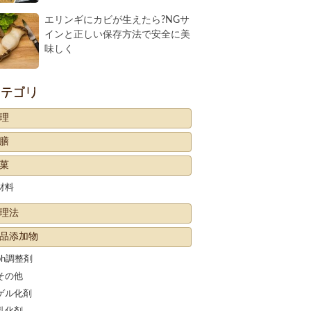
エリンギにカビが生えたら?NGサ
インと正しい保存方法で安全に美
味しく
カテゴリー
理
膳
菓
材料
理法
品添加物
ph調整剤
その他
ゲル化剤