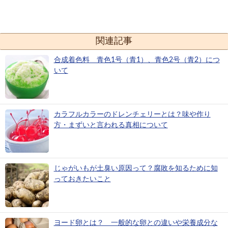
関連記事
合成着色料 青色1号（青1）、青色2号（青2）につ
いて
カラフルカラーのドレンチェリーとは？味や作り
方・まずいと言われる真相について
じゃがいもが土臭い原因って？腐敗を知るために知
っておきたいこと
ヨード卵とは？ 一般的な卵との違いや栄養成分な