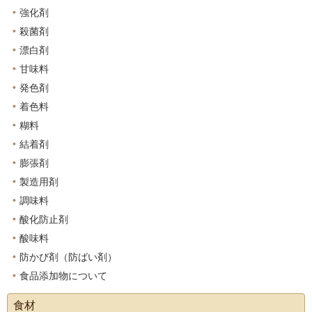
強化剤
殺菌剤
漂白剤
甘味料
発色剤
着色料
糊料
結着剤
膨張剤
製造用剤
調味料
酸化防止剤
酸味料
防かび剤（防ばい剤）
食品添加物について
食材