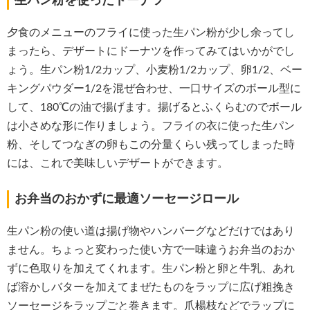
生パン粉を使ったドーナツ
夕食のメニューのフライに使った生パン粉が少し余ってし
まったら、デザートにドーナツを作ってみてはいかがでし
ょう。生パン粉1/2カップ、小麦粉1/2カップ、卵1/2、ベー
キングパウダー1/2を混ぜ合わせ、一口サイズのボール型に
して、180℃の油で揚げます。揚げるとふくらむのでボール
は小さめな形に作りましょう。フライの衣に使った生パン
粉、そしてつなぎの卵もこの分量くらい残ってしまった時
には、これで美味しいデザートができます。
お弁当のおかずに最適ソーセージロール
生パン粉の使い道は揚げ物やハンバーグなどだけではあり
ません。ちょっと変わった使い方で一味違うお弁当のおか
ずに色取りを加えてくれます。生パン粉と卵と牛乳、あれ
ば溶かしバターを加えてまぜたものをラップに広げ粗挽き
ソーセージをラップごと巻きます。爪楊枝などでラップに